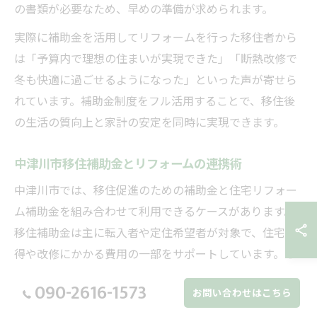
の書類が必要なため、早めの準備が求められます。
実際に補助金を活用してリフォームを行った移住者から
は「予算内で理想の住まいが実現できた」「断熱改修で
冬も快適に過ごせるようになった」といった声が寄せら
れています。補助金制度をフル活用することで、移住後
の生活の質向上と家計の安定を同時に実現できます。
中津川市移住補助金とリフォームの連携術
中津川市では、移住促進のための補助金と住宅リフォー
ム補助金を組み合わせて利用できるケースがあります。
移住補助金は主に転入者や定住希望者が対象で、住宅取
得や改修にかかる費用の一部をサポートしています。こ
れらの制度を連携させることで、初期費用の負担を抑え
090-2616-1573
お問い合わせはこちら
ながら住環境を整えることが可能です。