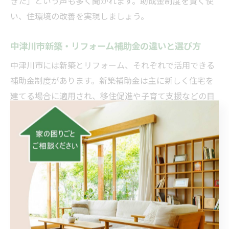
きた」という声も多く聞かれます。助成金制度を賢く使
い、住環境の改善を実現しましょう。
中津川市新築・リフォーム補助金の違いと選び方
中津川市には新築とリフォーム、それぞれで活用できる
補助金制度があります。新築補助金は主に新しく住宅を
建てる場合に適用され、移住促進や子育て支援などの目
的で設けられています。一方、リフォーム補助金は既存
住宅の改修や設備更新、バリアフリー化、省エネ化など
を対象としています。
どちらの補助金も、申請条件や対象工事、給付金額が異
なります。例えば「中津川市住宅補助金」や「外壁塗装
助成金」などの情報は、市の補助金一覧で確認できま
す。自身の目的や状況に合わせて、最適な制度を選ぶこ
とが大切です。