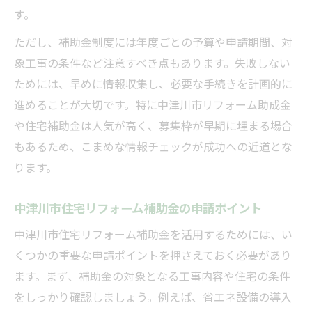
中津川市住宅補助金で負担軽減を図る方法
す。
リフォーム助成金と給付金の賢い活用法
ただし、補助金制度には年度ごとの予算や申請期間、対
家計プランと補助制度の組み合わせ術
象工事の条件など注意すべき点もあります。失敗しない
外壁塗装助成金も含めた資金計画の立て方
ためには、早めに情報収集し、必要な手続きを計画的に
進めることが大切です。特に中津川市リフォーム助成金
外壁塗装も含めた補助金利用のポイント
や住宅補助金は人気が高く、募集枠が早期に埋まる場合
外壁塗装リフォームで使える補助金の基礎
もあるため、こまめな情報チェックが成功への近道とな
知識
ります。
中津川市外壁塗装助成金を活用する方法
外壁塗装とリフォーム補助金の併用テクニ
中津川市住宅リフォーム補助金の申請ポイント
ック
中津川市住宅リフォーム補助金を活用するためには、い
断熱改修や省エネも補助金対象になる理由
くつかの重要な申請ポイントを押さえておく必要があり
上手な補助金選びで外壁リフォームを進め
ます。まず、補助金の対象となる工事内容や住宅の条件
る
をしっかり確認しましょう。例えば、省エネ設備の導入
移住支援とリフォーム補助金の関係性を解説