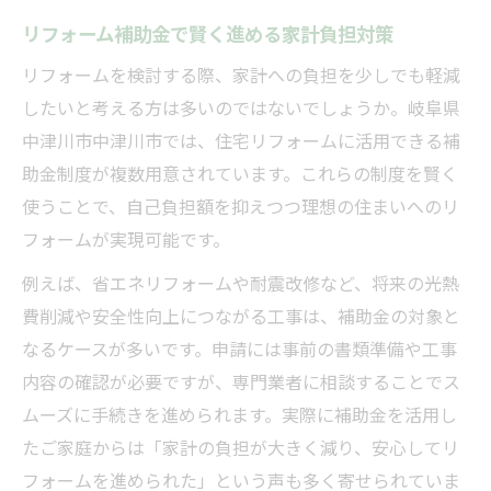
中津川市で叶える理想の住まいリフォーム
リフォーム補助金で賢く進める家計負担対策
中津川市リフォームで叶う安心の住まいづ
リフォームを検討する際、家計への負担を少しでも軽減
くり
したいと考える方は多いのではないでしょうか。岐阜県
補助金活用で実現する理想のリフォーム事
中津川市中津川市では、住宅リフォームに活用できる補
例
助金制度が複数用意されています。これらの制度を賢く
リフォーム助成金を使った住環境改善の方
使うことで、自己負担額を抑えつつ理想の住まいへのリ
法
フォームが実現可能です。
中津川市新築・リフォーム補助金の違いと
例えば、省エネリフォームや耐震改修など、将来の光熱
選び方
費削減や安全性向上につながる工事は、補助金の対象と
家計に優しいリフォーム補助制度の選択術
なるケースが多いです。申請には事前の書類準備や工事
リフォームと家計負担軽減のための最新制度案
内容の確認が必要ですが、専門業者に相談することでス
内
ムーズに手続きを進められます。実際に補助金を活用し
リフォーム最新補助金制度で家計を守る秘
たご家庭からは「家計の負担が大きく減り、安心してリ
訣
フォームを進められた」という声も多く寄せられていま