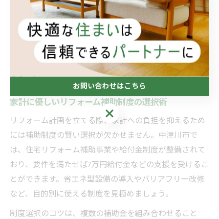
選び方のポイントは、工事の内容とタイミング、そして
家計への影響を総合的に検討することです。リフォーム
か新築か迷う場合は、専門家や市の相談窓口を活用し、
最新の制度情報やメリット・デメリットを比較検討しま
しょう。
お問い合わせはこちら
家計に優しいリフォーム補助制度の選択術
お問い合わせはこちら
リフォーム計画を立てる際、家計への負担を抑えるため
には補助制度の賢い選択が欠かせません。中津川市で
は、住宅リフォーム補助事業や給付金制度が整備されて
おり、要件を満たせば7万円給付金などの支援を受けるこ
とができます。省エネ型設備の導入やバリアフリー改修
など、目的別に使える制度を見極めましょう。
制度選択のコツは、複数の補助金を組み合わせること