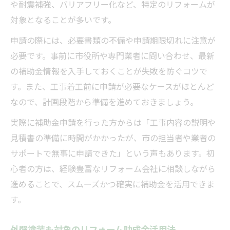
や耐震補強、バリアフリー化など、特定のリフォームが
移住支援策とリフォーム補助金の活用方法
対象となることが多いです。
中津川市移住補助金とリフォームの連携術
申請の際には、必要書類の不備や申請期限切れに注意が
リフォーム補助金で移住を後押しするポイ
必要です。事前に市役所や専門業者に問い合わせ、最新
ント
の補助金情報を入手しておくことが失敗を防ぐコツで
移住者向けリフォーム補助制度の最新情報
す。また、工事着工前に申請が必要なケースがほとんど
住宅補助金と移住支援の併用で理想の暮ら
なので、計画段階から準備を進めておきましょう。
し
実際に補助金申請を行った方からは「工事内容の説明や
快適な暮らしへ導く家計プランとリフォーム戦
見積書の準備に時間がかかったが、市の担当者や業者の
略
サポートで無事に申請できた」という声もあります。初
リフォームに備える家計プラン設計の基本
心者の方は、経験豊富なリフォーム会社に相談しながら
進めることで、スムーズかつ確実に補助金を活用できま
補助金活用で快適な住まいを実現する戦略
す。
家計負担軽減を目指すリフォーム費用計画
助成金とリフォーム戦略の効果的な連携法