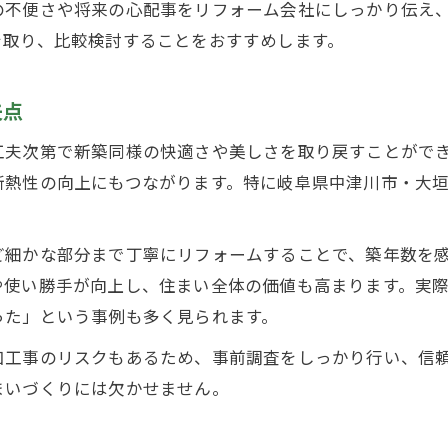
の不便さや将来の心配事をリフォーム会社にしっかり伝え
リフォーム業者選びの重要チェック項目
を取り、比較検討することをおすすめします。
事例公開からみる業者選定の成功方法
リフォーム業者を比較する際の注意点
夫点
口コミや実績重視の業者選びポイント
工夫次第で新築同様の快適さや美しさを取り戻すことがで
安心できる住まい実現へのリフォーム計画
断熱性の向上にもつながります。特に岐阜県中津川市・大
将来を見据えたリフォーム計画の立て方
安心できる住まいを叶えるリフォーム術
ど細かな部分まで丁寧にリフォームすることで、築年数を
リフォーム後の満足度を高める計画方法
お問い合わせはこちら
お問い合わせはこちら
や使い勝手が向上し、住まい全体の価値も高まります。実
住まいの安全性を強化するリフォーム案
った」という事例も多く見られます。
リフォーム計画で注意すべき点まとめ
加工事のリスクもあるため、事前調査をしっかり行い、信
まいづくりには欠かせません。