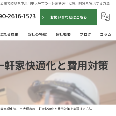
容公開で岐阜県中津川市大垣市の一軒家快適化と費用対策を実現する方法
90-2616-1573
お問い合わせはこちら
ばれる理由
当社の特徴
会社概要
ブログ
コラム
便利屋
一軒家快適化と費用対策
建具
内装
外装
水回り
で岐阜県中津川市大垣市の一軒家快適化と費用対策を実現する方法