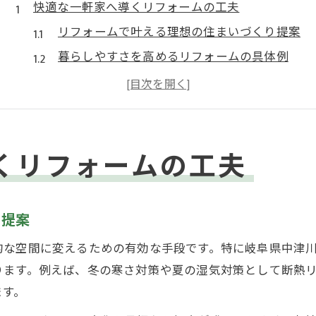
快適な一軒家へ導くリフォームの工夫
リフォームで叶える理想の住まいづくり提案
暮らしやすさを高めるリフォームの具体例
築年数を感じさせないリフォームの工夫点
家族構成に合わせたリフォームのポイント
リフォームで実現する収納と動線の最適化
くリフォームの工夫
岐阜県で叶える断熱リフォーム実践術
リフォームで断熱性を高める実用的な方法
岐阜県特有の気候に合わせた断熱リフォーム
り提案
断熱リフォームで光熱費削減を目指すコツ
的な空間に変えるための有効な手段です。特に岐阜県中津
寒さ対策に役立つリフォームの選び方紹介
ります。例えば、冬の寒さ対策や夏の湿気対策として断熱
リフォーム事例から学ぶ断熱の成功ポイント
ます。
費用対策を重視したリフォーム事例集