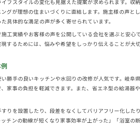
ライフスタイルの変化も見据えた提案が求められます。収
リフォーム費用を抑えるための工夫事例
ニングが理想の住まいづくりに直結します。施主様の声と
予算内で満足度が高いリフォームの実例
った具体的な満足の声が多く寄せられています。
築40年一軒家のリフォーム費用の目安
で施工実績やお客様の声を公開している会社を選ぶと安心
コストパフォーマンス重視のリフォーム法
実現するためには、悩みや希望をしっかり伝えることが大
補助金活用で賢くリフォーム費用を節約
地域事情に応じたリフォーム支援策紹介
体例
リフォーム支援策の最新情報を徹底解説
使い勝手の良いキッチンや水回りの改修が人気です。岐阜
地域密着型のリフォーム補助金を活用する
で、家事の負担を軽減できます。また、省エネ型の給湯器
リフォーム時に利用できる公的制度紹介
。
支援策で費用負担を減らすリフォーム計画
手すりを設置したり、段差をなくしてバリアフリー化した
最新リフォーム補助金の申請ポイント解説
キッチンの動線が短くなり家事効率が上がった」「浴室の
失敗しないための業者選びポイント解説
信頼できるリフォーム業者の見極め方