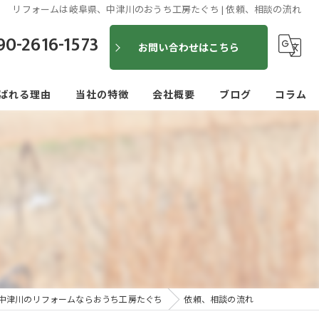
リフォームは岐阜県、中津川のおうち工房たぐち | 依頼、相談の流れ
90-2616-1573
お問い合わせはこちら
ばれる理由
当社の特徴
会社概要
ブログ
コラム
便利屋
建具
内装
外装
水回り
中津川のリフォームならおうち工房たぐち
依頼、相談の流れ