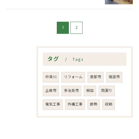
1
2
タグ
Tags
中津川
リフォーム
恵那市
瑞浪市
土岐市
多治見市
相談
雨漏り
電気工事
外構工事
断熱
収納