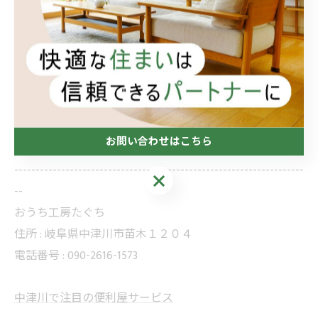
おうち工房たぐちは、住まいの身近なパートナーとし
て、地域の皆さまの暮らしを支えています。
小さな相談からでも誠実に対応し、快適で安心できる住
環境づくりをお手伝いします。
恵那市・瑞浪市・中津川周辺で便利屋をお探しの方、住
まいのお悩みがある方は、ぜひ一度ご相談ください。
お問い合わせはこちら
--------------------------------------------------------------------
お問い合わせはこちら
--
おうち工房たぐち
住所 :
岐阜県中津川市苗木１２０４
電話番号 :
090-2616-1573
中津川で注目の便利屋サービス