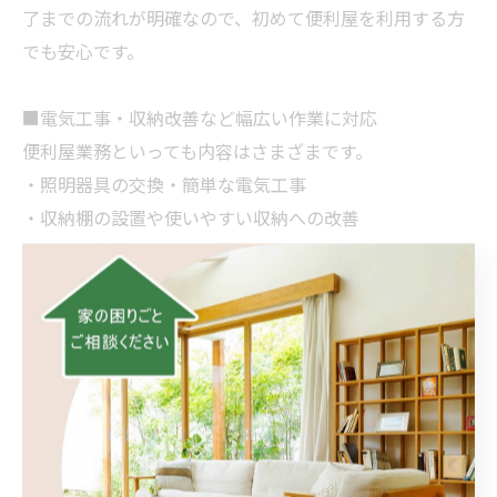
了までの流れが明確なので、初めて便利屋を利用する方
でも安心です。
■電気工事・収納改善など幅広い作業に対応
便利屋業務といっても内容はさまざまです。
・照明器具の交換・簡単な電気工事
・収納棚の設置や使いやすい収納への改善
・建具の調整や小さな修繕作業
・日常生活でのお困りごとの相談全般
「こんなこと頼んでいいのかな？」と思う内容でも問題
ありません。
お客様のライフスタイルやご予算に合わせ、無理のない
ご提案を心がけています。
■まずは気軽にご相談ください