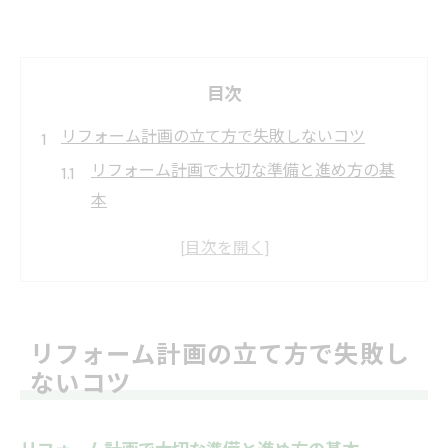
目次
リフォーム計画の立て方で失敗しないコツ
リフォーム計画で大切な準備と進め方の基
本
リフォーム計画書を作る際の注意ポイント
リフォーム何から始めるか迷った時の考え
方
リフォームスケジュール表活用で効率的に
リフォーム計画の立て方で失敗し
進める方法
ないコツ
リフォーム見積もりから施工までの流れと
は