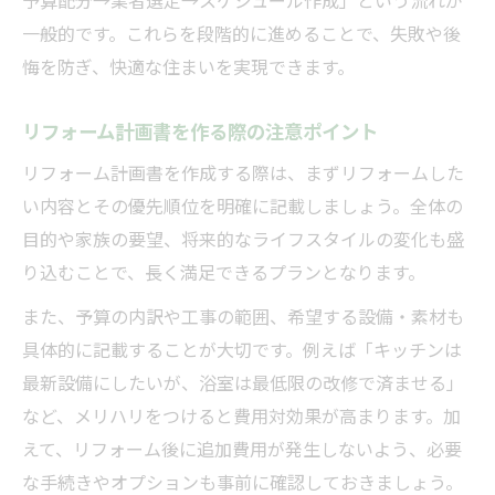
予算配分→業者選定→スケジュール作成」という流れが
リフォーム長持ちのための素材と施工選び
一般的です。これらを段階的に進めることで、失敗や後
リフォームで住まいを延命する具体策
悔を防ぎ、快適な住まいを実現できます。
住まいを刷新したい方のリフォーム実践術
リフォーム計画書を作る際の注意ポイント
リフォーム計画で住まいの印象を一新する
方法
リフォーム計画書を作成する際は、まずリフォームした
い内容とその優先順位を明確に記載しましょう。全体の
間取り変更を含むリフォームの進め方
目的や家族の要望、将来的なライフスタイルの変化も盛
快適な水回りリフォームのポイント解説
り込むことで、長く満足できるプランとなります。
実践的なリフォーム手続きと流れの全体像
また、予算の内訳や工事の範囲、希望する設備・素材も
リフォーム前に知っておきたい準備事項
具体的に記載することが大切です。例えば「キッチンは
安心のリフォーム計画始めるタイミングとは
最新設備にしたいが、浴室は最低限の改修で済ませる」
リフォーム計画で最適な時期の選び方
など、メリハリをつけると費用対効果が高まります。加
リフォームしてはいけない時期の注意点解
えて、リフォーム後に追加費用が発生しないよう、必要
説
な手続きやオプションも事前に確認しておきましょう。