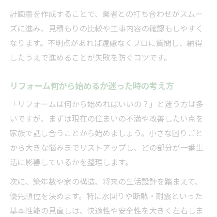
リフォームスケジュール表で繁忙期を避け
計画書を作成することで、業者との打ち合わせがスムー
る方法
ズに進み、見積もりの比較や工事内容の確認もしやすく
季節ごとのリフォーム計画のポイント
なります。不明点があれば遠慮なくプロに質問し、納得
リフォーム前にお祓いを検討するメリット
したうえで進めることが失敗を防ぐコツです。
費用と暮らしを見据えた賢いリフォーム手順
リフォーム何から始めるか迷った時の考え方
リフォーム計画で費用対効果を高める進め
方
「リフォームは何から始めればいいの？」と迷う方は多
リフォーム見積もりから施工まで無駄なく
いですが、まずは現在の住まいの不満や改善したい点を
管理
家族で話し合うことから始めましょう。小さな困りごと
暮らしに合わせたリフォーム手続きの流れ
から大きな悩みまでリストアップし、どの部分が一番生
活に影響しているかを整理します。
リフォーム計画書を活かした家づくりのコ
ツ
次に、築年数や家の構造、将来の生活設計を踏まえて、
将来を見据えたリフォームスケジュールの
優先順位を決めます。特に水回りや断熱・耐震といった
立て方
基本性能の見直しは、快適性や安全性を大きく左右しま