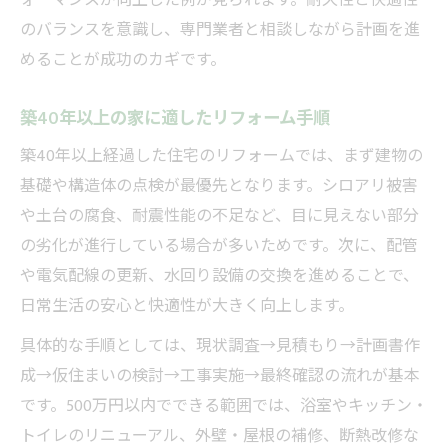
ォーマンスが向上した例が見られます。耐久性と快適性
のバランスを意識し、専門業者と相談しながら計画を進
めることが成功のカギです。
築40年以上の家に適したリフォーム手順
築40年以上経過した住宅のリフォームでは、まず建物の
基礎や構造体の点検が最優先となります。シロアリ被害
や土台の腐食、耐震性能の不足など、目に見えない部分
の劣化が進行している場合が多いためです。次に、配管
や電気配線の更新、水回り設備の交換を進めることで、
日常生活の安心と快適性が大きく向上します。
具体的な手順としては、現状調査→見積もり→計画書作
成→仮住まいの検討→工事実施→最終確認の流れが基本
です。500万円以内でできる範囲では、浴室やキッチン・
トイレのリニューアル、外壁・屋根の補修、断熱改修な