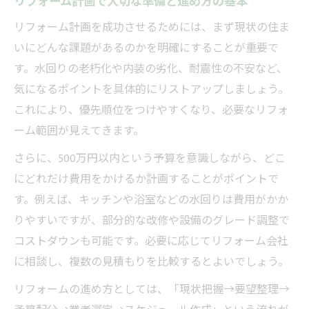
リフォーム計画で大切な準備と進め方の基本
予算内で叶える快適リフォームの秘訣とは
リフォーム計画を成功させるためには、まず現状の住ま
リフォーム費用を抑えて快適空間を実現す
いにどんな課題があるのかを明確にすることが重要で
るコツ
す。水回りの老朽化や内装の劣化、耐震性の不安など、
リフォーム計画で予算配分を最適化する方
気になるポイントを具体的にリストアップしましょう。
法
これにより、優先順位をつけやすくなり、必要なリフォ
無駄なくリフォームできる部位選びのポイ
ーム範囲が見えてきます。
ント
さらに、500万円以内という予算を意識しながら、どこ
リフォーム手続きと補助金活用のポイント
にどれだけ費用をかけるか計画することがポイントで
リフォーム計画で理想の住まいを形にする
す。例えば、キッチンや浴室などの水回りは費用がかか
秘訣
りやすいですが、部分的な改修や設備のグレード調整で
築年数が古い家のリフォーム長持ち術
コストダウンも可能です。必要に応じてリフォーム会社
築年数に応じたリフォーム計画の立て方
に相談し、複数の見積もりを比較するとよいでしょう。
耐久性と快適性を高めるリフォームの工夫
リフォームの進め方としては、「現状把握→要望整理→
築40年以上の家に適したリフォーム手順