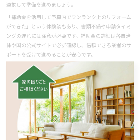
連携して準備を進めましょう。
「補助金を活用して予算内でワンランク上のリフォーム
ができた」という体験談もあり、書類不備や申請タイミ
ングの遅れには注意が必要です。補助金の詳細は各自治
体や国の公式サイトで必ず確認し、信頼できる業者のサ
ポートを受けて進めることが安心です。
リフォーム計画で理想の住まいを形にする秘訣
理想の住まいを実現するリフォーム計画には、家族の要
望や将来のライフプランを踏まえた具体的なイメージづ
くりが欠かせません。まず「どんな暮らしをしたいか」
を話し合い、優先順位を明確にすることで、計画段階か
ら無駄のない選択ができます。
また、リフォームの流れやスケジュールを事前に把握