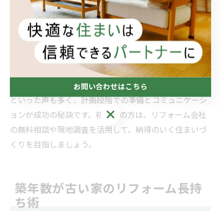
し、工事中の生活への影響や引越しの必要性も検討しま
しょう。プロと一緒に計画書や設計図を作成し、完成イ
メージを共有することで、イメージの食い違いによるト
ラブルも防げます。
「リフォーム前にしっかり相談したことで満足度が高か
った」「スケジュール管理で工事がスムーズに進んだ」
お問い合わせはこちら
といった声も多く、計画段階での準備とコミュニケーシ
お問い合わせはこちら
ョンが成功の秘訣です。初めての方は、リフォーム会社
の無料相談や現地調査を活用して、納得のいく住まいづ
くりを目指しましょう。
築年数が古い家のリフォーム長持
ち術