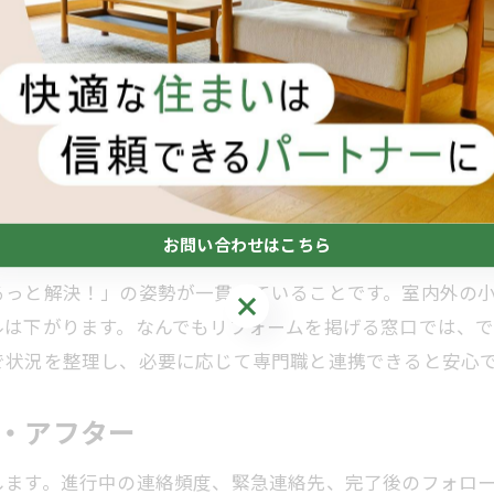
見積もりの透明性
工期・安全対策で変動します。納得感を高めるコツは、費用
化など）を事前に共有することです。見積もり時に代替案
れます。
べき対応範囲
お問い合わせはこちら
るっと解決！」の姿勢が一貫していることです。室内外の
お問い合わせはこちら
ルは下がります。なんでもリフォームを掲げる窓口では、
で状況を整理し、必要に応じて専門職と連携できると安心
絡・アフター
します。進行中の連絡頻度、緊急連絡先、完了後のフォロ