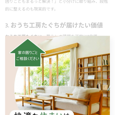
困りごともまるっと解決！」と小分けに取り組み、段階
的に整えるのも現実的です。
3. おうち工房たぐちが届けたい価値
おうち工房たぐち
は、暮らしの課題を丁寧に“言語
化”し、納得感のある選択肢を一緒に探す姿勢を大切にし
ています。頼れる便利屋として、生活の細かな違和感に
も耳を傾け、なんでもリフォームの発想で解決ルートを
整理します。
また、検討段階から「どこにどれだけかけるのか」とい
うリフォーム 費用の考え方を共有し、将来のメンテも
しやすい選び方を提案していきます。合言葉はもちろん
「小さなお困りごともまるっと解決！」
。暮らしの負担
を減らし、日々の安心を積み重ねるお手伝いを目指しま
す。