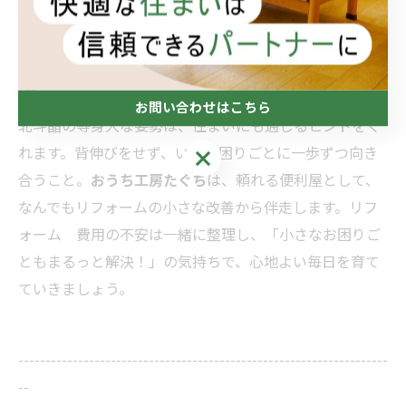
4. おわりに：暮らしを支える小さな一
歩
お問い合わせはこちら
北斗晶の等身大な姿勢は、住まいにも通じるヒントをく
れます。背伸びをせず、いまの困りごとに一歩ずつ向き
お問い合わせはこちら
合うこと。
おうち工房たぐち
は、頼れる便利屋として、
なんでもリフォームの小さな改善から伴走します。リフ
ォーム 費用の不安は一緒に整理し、「小さなお困りご
ともまるっと解決！」の気持ちで、心地よい毎日を育て
ていきましょう。
--------------------------------------------------------------------
--