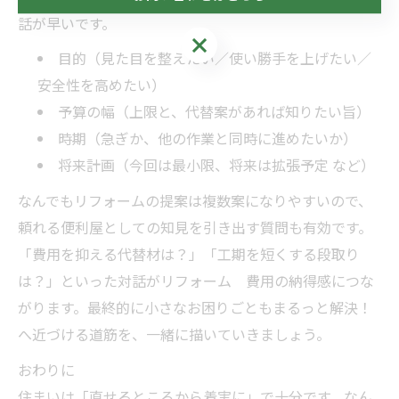
話が早いです。
お問い合わせはこちら
目的（見た目を整えたい／使い勝手を上げたい／
安全性を高めたい）
予算の幅（上限と、代替案があれば知りたい旨）
時期（急ぎか、他の作業と同時に進めたいか）
将来計画（今回は最小限、将来は拡張予定 など）
なんでもリフォームの提案は複数案になりやすいので、
頼れる便利屋としての知見を引き出す質問も有効です。
「費用を抑える代替材は？」「工期を短くする段取り
は？」といった対話がリフォーム 費用の納得感につな
がります。最終的に小さなお困りごともまるっと解決！
へ近づける道筋を、一緒に描いていきましょう。
おわりに
住まいは「直せるところから着実に」で十分です。なん