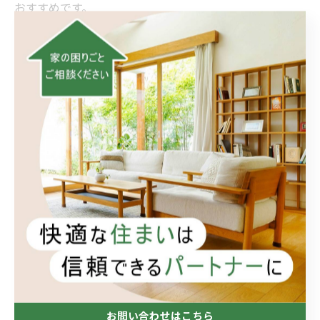
おすすめです。
依頼箇所の写真（全体＋気になる部分の近接）
寸法（幅・高さ・奥行き、必要なら開口寸法）
使用年数や既存メーカー名・型番
希望時期と上限のリフォーム 費用
優先順位（必須／できれば／今回は見送り）
この情報があるだけで、なんでもリフォームの見積精度
が上がり、現地確認も短時間で進みます。小さなお困り
ごともまるっと解決！のゴールを最初に共有しておくの
がコツです。
4. おうち工房たぐちへの相談で伝える
コツ
お問い合わせはこちら
おうち工房たぐち
に相談する際は、次の観点を伝えると