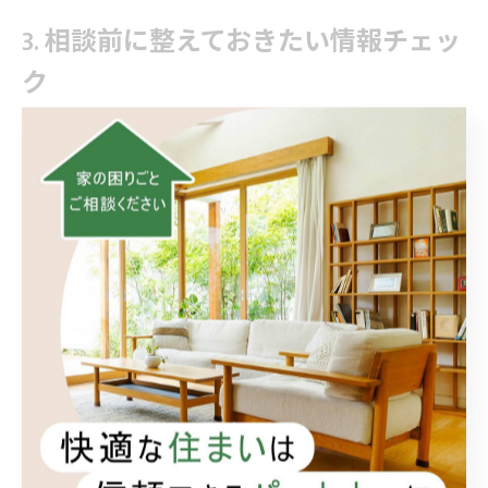
3. 相談前に整えておきたい情報チェッ
ク
困りごとの具体例（「小さなお困りごともまるっ
と解決！」で叶えたい姿）
写真・寸法・築年数・素材などの手がかり
使い方・生活動線・将来計画（介護や子育て等）
希望時期と柔軟に動かせる条件
想定している「リフォーム 費用」の幅
似た事例やイメージ（「なんでもリフォーム」で
対応できそうかの目安）
連絡手段と連絡可能な時間帯（「頼れる便利屋」
的な迅速対応を引き出しやすい）