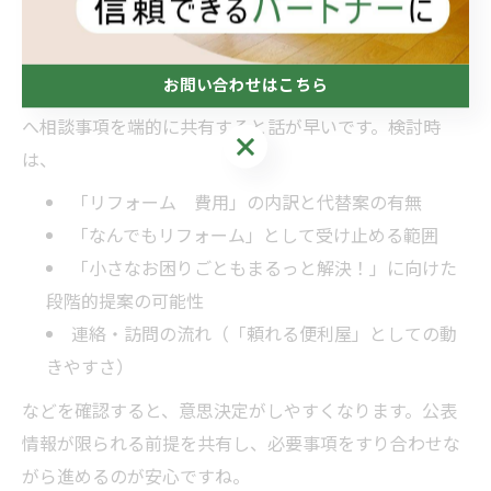
4. おうち工房たぐちを検討する際の進
め方
お問い合わせはこちら
まずは、上記の情報をまとめたうえで
おうち工房たぐち
へ相談事項を端的に共有すると話が早いです。検討時
お問い合わせはこちら
は、
「リフォーム 費用」の内訳と代替案の有無
「なんでもリフォーム」として受け止める範囲
「小さなお困りごともまるっと解決！」に向けた
段階的提案の可能性
連絡・訪問の流れ（「頼れる便利屋」としての動
きやすさ）
などを確認すると、意思決定がしやすくなります。公表
情報が限られる前提を共有し、必要事項をすり合わせな
がら進めるのが安心ですね。