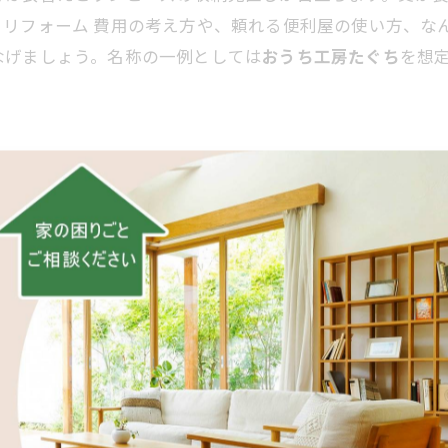
。リフォーム 費用の考え方や、頼れる便利屋の使い方、な
なげましょう。名称の一例としては
おうち工房たぐち
を想
 費用
点
悩み
吊るし方と通気で差が出ます。詰め込みすぎや低いハンガ
意識すると良いですね。手直しが難しい場合は、頼れる便利