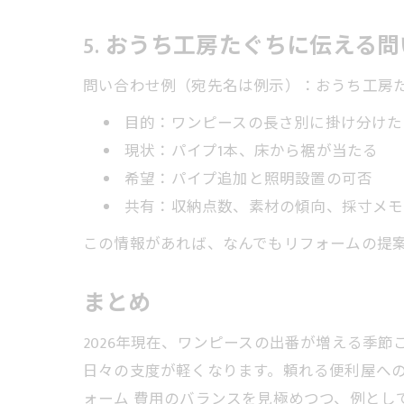
5. おうち工房たぐちに伝える
問い合わせ例（宛先名は例示）：おうち工房
目的：ワンピースの長さ別に掛け分けた
現状：パイプ1本、床から裾が当たる
希望：パイプ追加と照明設置の可否
共有：収納点数、素材の傾向、採寸メモ
この情報があれば、なんでもリフォームの提案
まとめ
2026年現在、ワンピースの出番が増える季
日々の支度が軽くなります。頼れる便利屋へ
ォーム 費用のバランスを見極めつつ、例とし