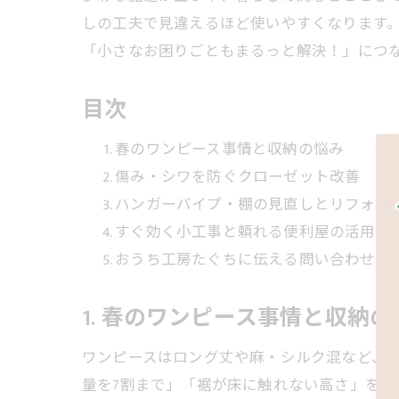
しの工夫で見違えるほど使いやすくなります
「小さなお困りごともまるっと解決！」につ
目次
春のワンピース事情と収納の悩み
傷み・シワを防ぐクローゼット改善
ハンガーパイプ・棚の見直しとリフォーム
すぐ効く小工事と頼れる便利屋の活用
おうち工房たぐちに伝える問い合わせ要
1. 春のワンピース事情と収納の
ワンピースはロング丈や麻・シルク混など、
量を7割まで」「裾が床に触れない高さ」を