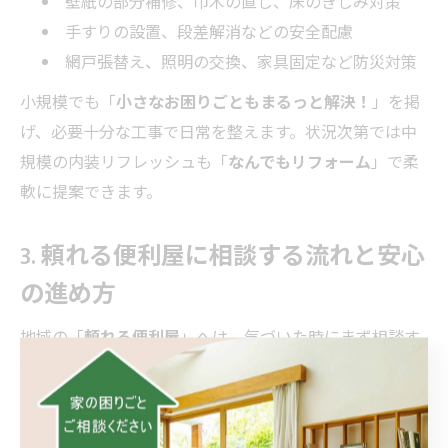
壁紙の部分補修、巾木の直し、床のきしみ対策
手すりの設置、段差解消などの安全配慮
網戸張替え、照明の交換、家具固定など防災対策
小規模でも「
小さなお困りごともまるっと解決！
」を掲
げ、必要十分な工事で日常を整えます。状況次第では中
規模の内装リフレッシュも「
なんでもリフォーム
」で柔
軟に提案できます。
3. 頼れる便利屋に相談する流れと安心
の進め方
地域の「
頼れる便利屋
」へは、気づいた時にまず相談す
るのがコツです。
連絡時に症状・場所・サイズ感を共有（写真が有
効）