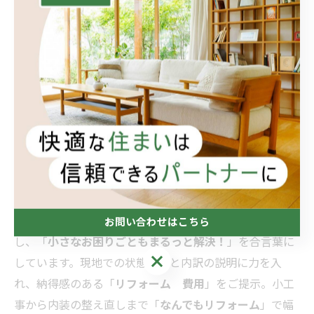
目標（直す/長持ち/とりあえず使えるように）を
一緒に確認
予算帯を伝え、優先順位を決めると「
リフォー
ム 費用
」が最適化
「
頼れる便利屋
」は、生活を止めない段取りとコミュニ
ケーションが得意。必要なら「
なんでもリフォーム
」へ
広げ、段階的に住まいを整えます。
4. おうち工房たぐちの約束と価値
私たち
おうち工房たぐち
は、暮らし目線の提案を大切に
お問い合わせはこちら
し、「
小さなお困りごともまるっと解決！
」を合言葉に
お問い合わせはこちら
しています。現地での状態共有と内訳の説明に力を入
れ、納得感のある「
リフォーム 費用
」をご提示。小工
事から内装の整え直しまで「
なんでもリフォーム
」で幅