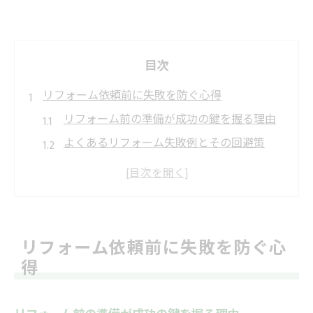
目次
リフォーム依頼前に失敗を防ぐ心得
リフォーム前の準備が成功の鍵を握る理由
よくあるリフォーム失敗例とその回避策
リフォーム依頼時に注意したい基本ポイン
ト
工事前に確認すべきリフォームの重要事項
リフォームで後悔しないための心得と準備
リフォーム依頼前に失敗を防ぐ心
初めてでも安心なリフォーム準備術
得
初めての方が押さえたいリフォーム準備法
安心できるリフォーム計画の立て方ガイド