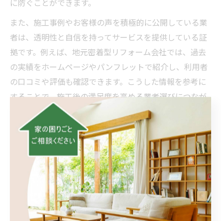
に防ぐことができます。
また、施工事例やお客様の声を積極的に公開している業
者は、透明性と自信を持ってサービスを提供している証
拠です。例えば、地元密着型リフォーム会社では、過去
の実績をホームページやパンフレットで紹介し、利用者
の口コミや評価も確認できます。こうした情報を参考に
することで、施工後の満足度を高める業者選びにつなが
ります。
リフォーム成功のカギは信頼できる業者選び
リフォームの成功には、信頼できる業者の選定が欠かせ
ません。事前相談や現地調査、見積もりが無料で受けら
れるかどうかを必ず確認しましょう。無料相談を実施し
ている業者は、顧客の要望を丁寧にヒアリングし、具体
的なプランを提案してくれるため、納得感の高いリフォ