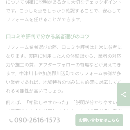
について明確に説明があるかも大切なチェックポイント
です。こうした点をしっかり確認することで、安心して
リフォームを任せることができます。
口コミや評判で分かる業者選びのコツ
リフォーム業者選びの際、口コミや評判は非常に参考に
なります。実際に利用した人の体験談から、業者の対応
力や施工の質、アフターフォローの有無などが見えてき
ます。中津川市や加茂郡川辺町でのリフォーム事例が多
い業者であれば、地域特有の悩みにも的確に対応してく
れる可能性が高いでしょう。
例えば、「相談しやすかった」「説明が分かりやすい」
「工事後もすぐに対応してくれた」などの声が多い業者
090-2616-1573
は信頼度が高い傾向にあります。ただし、口コミ情報は
お問い合わせはこちら
複数のサイトや実際に工事した知人からも集め、偏りが