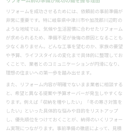
リフォーム前の準備が成功の鍵を握る理由
リフォーム初心者に役立つ準備チェックリ
リフォームを成功させるためには、依頼前の事前準備が
スト
非常に重要です。特に岐阜県中津川市や加茂郡川辺町の
トラブルを防ぐリフォーム事前準備のコツ
ような地域では、気候や生活習慣に合わせたリフォーム
初めてでも安心できるリフォーム相談の方
が求められるため、準備不足が後悔の原因となることも
法
少なくありません。どんな工事を望むのか、家族の要望
地元で信頼を得るリフォームの極意
や予算、ライフスタイルの変化まで具体的に整理してお
くことで、業者とのコミュニケーションが円滑になり、
地元で信頼されるリフォーム業者の特徴
理想の住まいへの第一歩を踏み出せます。
リフォーム成功のカギは信頼できる業者選
び
また、リフォーム内容が明確でないまま業者に相談する
地域密着型リフォームの安心ポイントとは
と、希望と異なる提案や予算オーバーが発生しやすくな
ります。例えば「収納を増やしたい」「冬の寒さ対策を
信頼を築くリフォーム業者との付き合い方
したい」といった具体的な悩みや目的をリストアップ
リフォーム工事後も安心なサポート体制
し、優先順位をつけておくことが、納得のいくリフォー
事前確認が鍵となるリフォーム計画
ム実現につながります。事前準備の徹底によって、見積