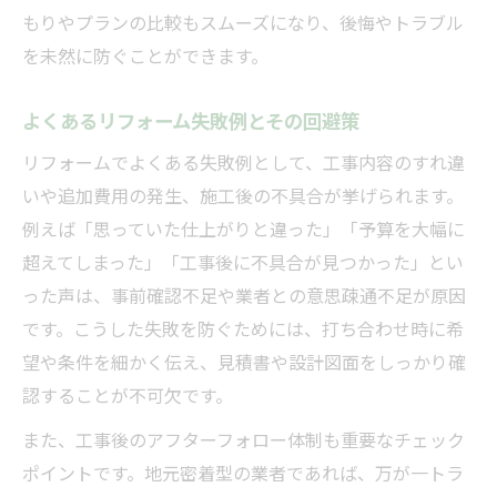
リフォーム計画前に確認したいポイント集
もりやプランの比較もスムーズになり、後悔やトラブル
事前確認で防ぐリフォーム後のトラブル
を未然に防ぐことができます。
希望通りのリフォームを叶える計画術
よくあるリフォーム失敗例とその回避策
リフォーム相談時の図面や資料の準備法
工事内容の食い違いを防ぐ確認方法
リフォームでよくある失敗例として、工事内容のすれ違
見積もり比較で後悔しない選択法
いや追加費用の発生、施工後の不具合が挙げられます。
例えば「思っていた仕上がりと違った」「予算を大幅に
リフォーム見積もり比較の進め方と注意点
超えてしまった」「工事後に不具合が見つかった」とい
複数社比較で分かるリフォーム費用の違い
った声は、事前確認不足や業者との意思疎通不足が原因
見積書でチェックすべきリフォーム項目
です。こうした失敗を防ぐためには、打ち合わせ時に希
一式表記に要注意のリフォーム見積もり
望や条件を細かく伝え、見積書や設計図面をしっかり確
納得できるリフォーム費用の比較術
認することが不可欠です。
リフォーム業者を見極める重要ポイント
また、工事後のアフターフォロー体制も重要なチェック
信頼できるリフォーム業者の見極め方
ポイントです。地元密着型の業者であれば、万が一トラ