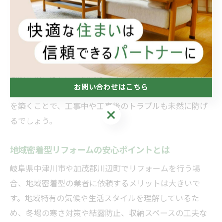
ームが実現しやすくなります。
また、契約前には見積書の内容を細かくチェックし、追
加費用や工事範囲について不明点がないか確認すること
が重要です。例えば、「収納を増やしたい」「断熱性を
高めたい」など、具体的なリフォーム目的を伝えること
お問い合わせはこちら
で、より適切な提案を受けられます。業者との信頼関係
を築くことで、工事中や工事後のトラブルも未然に防げ
お問い合わせはこちら
るでしょう。
地域密着型リフォームの安心ポイントとは
岐阜県中津川市や加茂郡川辺町でリフォームを行う場
合、地域密着型の業者に依頼するメリットは大きいで
す。地域特有の気候や生活スタイルを理解しているた
め、冬場の寒さ対策や結露防止、収納スペースの工夫な