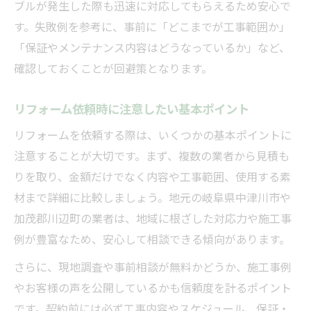
口コミや評判で分かる業者選びのコツ
ブルが発生した際も迅速に対応してもらえるため安心で
実績豊富なリフォーム業者の選定基準
す。失敗例を参考に、事前に「どこまでが工事範囲か」
現地調査があるリフォーム業者の安心感
「保証やメンテナンス内容はどうなっているか」など、
確認しておくことが回避策となります。
トラブル回避のための業者選びポイント
リフォーム依頼時に注意したい基本ポイント
リフォームを依頼する際は、いくつかの基本ポイントに
注意することが大切です。まず、複数の業者から見積も
りを取り、金額だけでなく内容や工事範囲、使用する素
材まで詳細に比較しましょう。地元の岐阜県中津川市や
加茂郡川辺町の業者は、地域に根ざした対応力や施工事
例が豊富なため、安心して相談できる傾向があります。
さらに、現地調査や事前相談が無料かどうか、施工事例
やお客様の声を公開しているかも信頼度を計るポイント
です。契約前には必ず工事内容やスケジュール、保証・