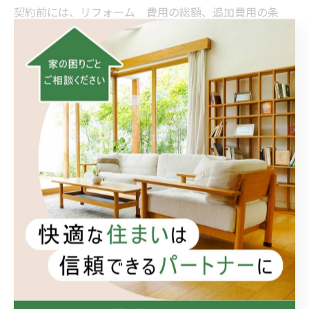
契約前には、リフォーム 費用の総額、追加費用の条
件、支払い時期を紙やメールで残しておくと安心です。
4. 相談前に整えること
おうち工房たぐちが選ばれる理由を見極めるには、派手
な言葉よりも「説明が具体的か」「小さなお困りごとも
まるっと解決！に近い相談ができるか」を見るのが現実
的です。
なんでもリフォームや頼れる便利屋を探すときは、次の3
点を準備してください。
困っている場所の写真
希望する予算
いつまでに直したいか