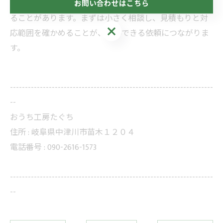
住まいの不具合は、放置するとリフォーム 費用が増え
お問い合わせはこちら
ることがあります。まずは小さく相談し、見積もりと対
お問い合わせはこちら
応範囲を確かめることが、納得できる依頼につながりま
す。
--------------------------------------------------------------------
--
おうち工房たぐち
住所 :
岐阜県中津川市苗木１２０４
電話番号 :
090-2616-1573
--------------------------------------------------------------------
--