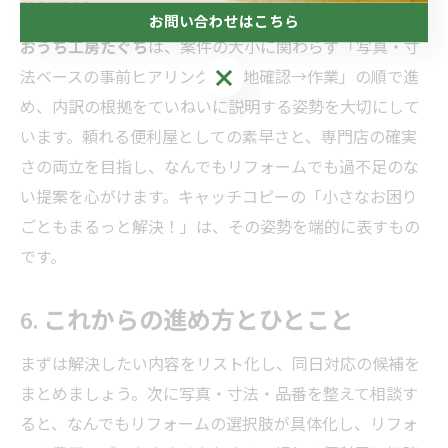
の流れ
お問い合わせはこちら
おうち工房たぐち
は、案件の大小に関わらず「写真・寸
お問い合わせはこちら
法ベースの事前ヒアリング→現地確認→作業」の順で進
め、内訳の根拠をていねいに説明する姿勢を大切にして
います。頼れる便利屋としての素早さと、専門店の確実
さの両立を目指し、なんでもリフォームでも過不足のな
い提案を心がけます。キャッチコピーの「小さなお困り
ごともまるっと解決！」は、その姿勢を端的に表すもの
です。
6. これからの進め方とひとこと
まずは解決したい内容をリスト化し、同日対応の候補を
まとめましょう。次に写真・寸法・品番を整えて相談す
ると、なんでもリフォームの選択肢が具体化し、リフォ