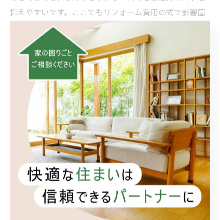
抑えやすいです。ここでもリフォーム費用の式で影響箇
所を確認すると納得感が高まります。
4. 頼れる便利屋が向く作業と専門工事
の線引き
頼れる便利屋的に進めやすいのは、部分補修・部材交
換・軽微な内装や金物設置。大規模な構造変更、全面配
線やガス工事は、法令や資格要件から専門工事の出番で
す。見極めの早さが結果的にリフォーム費用の最短距離
になります。迷ったら、まず相談で方向性だけ決めるの
が現実的ですね。
5. おうち工房たぐちの取り組みと相談