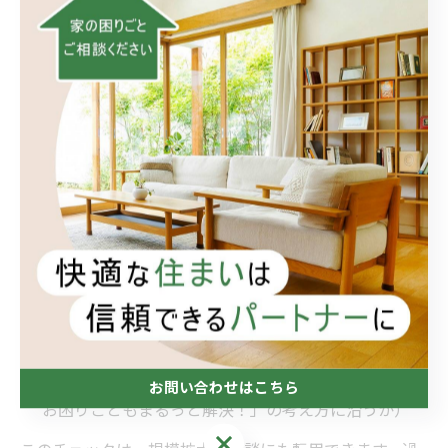
3. おうち工房たぐちを検討するときの
実務チェック
具体的に
おうち工房たぐち
を候補に入れるなら、以下の
実務ポイントを先に確認しましょう。
公式に公開された連絡手段・対応エリア・受付時
間
写真やテキストでの事前相談可否（なんでもリフ
ォームの相談効率化）
見積書の形式と内訳項目（「リフォーム 費用」
の妥当性判断）
追加作業時の合意方法と記録手段
小規模案件への姿勢が読み取れる記述（「小さな
お問い合わせはこちら
お困りごともまるっと解決！」の考え方に沿うか）
お問い合わせはこちら