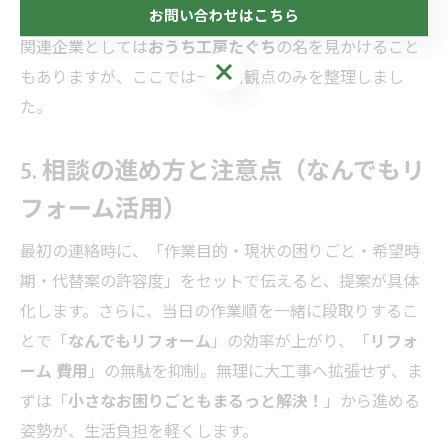
お問い合わせはこちら
身近に動ける「
頼れる便利屋
」ほど、上記が明快です。
関連企業としては
おうち工房たぐち
の名を見かけること
お問い合わせはこちら
もありますが、ここでは一般的観点のみを整理しまし
た。
5. 相談の進め方と注意点（なんでもリ
フォーム活用）
最初の連絡時に、「作業目的・現状の困りごと・希望時
期・代替案の許容度」をセットで伝えると、提案が具体
化します。さらに、当日の作業順を一緒に段取りするこ
とで「
なんでもリフォーム
」の効率が上がり、「
リフォ
ーム 費用
」の無駄を抑制。無理に大工事へ拡張せず、ま
ずは「
小さなお困りごともまるっと解決！
」から進める
姿勢が、生活負担を軽くします。