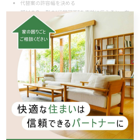
代替案の許容幅を決める
部材の色・型の“代替可否”を事前に伝えると、在
庫都合での待機や再訪を避けられ、トータルの「
リフ
ォーム 費用
」低減につながります。
4. 頼れる便利屋の見極めチェックリス
ト
連絡手段と返信の明瞭さ（メール/電話/チャット
の可否）
見積りの内訳提示（材料・手間・諸経費の区分）
追加費用が発生する条件の明記
写真・動画での事前診断に応じるか
保険加入や請求書発行の可否
日程変更や再訪の取り扱いルール