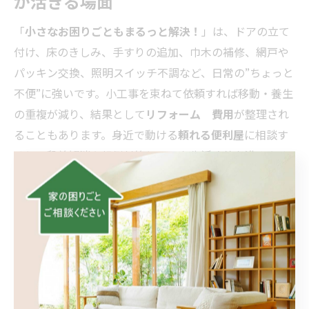
が活きる場面
「
小さなお困りごともまるっと解決！
」は、ドアの立て
付け、床のきしみ、手すりの追加、巾木の補修、網戸や
パッキン交換、照明スイッチ不調など、日常の”ちょっと
不便”に強いです。小工事を束ねて依頼すれば移動・養生
の重複が減り、結果として
リフォーム 費用
が整理され
ることもあります。身近で動ける
頼れる便利屋
に相談す
ると、段差解消や転倒対策といった生活改善も進みやす
く、「小さなお困りごともまるっと解決！」の実感につ
ながります。必要に応じてなんでもリフォームで大きめ
の改善に広げる選択も良いですね。
4. 頼れる便利屋に依頼する前のチェッ
クリスト