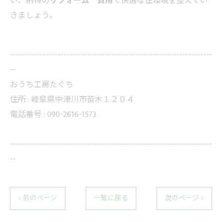
い、納得の
リフォーム 費用
で快適な住環境を整えてい
きましょう。
--------------------------------------------------------------------
--
おうち工房たぐち
住所 :
岐阜県中津川市苗木１２０４
電話番号 :
090-2616-1573
--------------------------------------------------------------------
--
< 前のページ
一覧に戻る
次のページ >