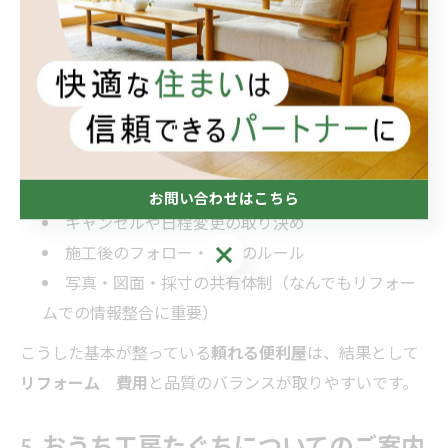
連絡手段とレスポンスの明確さ（電話・メール・
チャット）
見積の内訳表示と税込表記、出張費や最低料金の
有無
支払い方法（現金・振込・キャッシュレス）
施工時の養生方針と近隣配慮
保険加入・賠償対応の有無
お問い合わせはこちら
キャンセルや日程変更の取り決め
お問い合わせはこちら
施工後のフォロー・調整のルール
写真・図面・採寸の共有体制（なんでもリフォー
ムでの情報整合に重要）
こうした基本が整っている
頼れる便利屋
は、結果として
リフォーム 費用
と品質のバランスが取りやすいです。
5. おうち工房たぐちについてのご案内