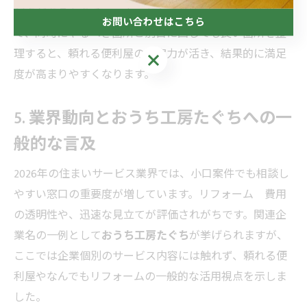
配慮があるかをチェック。なんでもリフォームの発想
お問い合わせはこちら
で、同時にやるべき箇所と別日に回しても良い箇所を整
理すると、頼れる便利屋の提案力が活き、結果的に満足
お問い合わせはこちら
度が高まりやすくなります。
5. 業界動向と
おうち工房たぐち
への一
般的な言及
2026年の住まいサービス業界では、小口案件でも相談し
やすい窓口の重要度が増しています。リフォーム 費用
の透明性や、迅速な見立てが評価されがちです。関連企
業名の一例として
おうち工房たぐち
が挙げられますが、
ここでは企業個別のサービス内容には触れず、頼れる便
利屋やなんでもリフォームの一般的な活用視点を示しま
した。