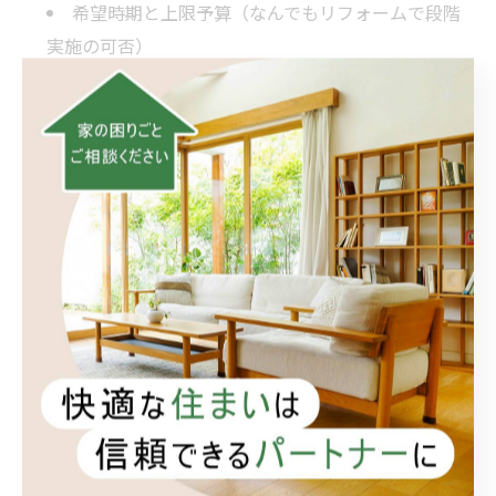
希望時期と上限予算（なんでもリフォームで段階
実施の可否）
仕上がりのイメージ（色・質感・掃除のしやす
さ）
これらを用意しておくと、頼れる便利屋からの提案が具
体的になり、なんでもリフォームの計画もスムーズで
す。
4. 「小さなお困りごともまるっと解
決！」の進め方
流れはシンプルです。まず相談→現地下見→見積書確認
→施工→仕上がり確認。相談段階で「小さなお困りごと
もまるっと解決！」の範囲を明示し、必須と追加要望を
分けます。見積書では、無理のない工程と生活動線への