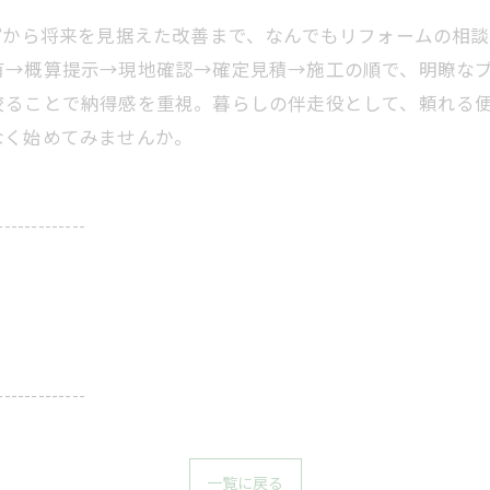
た”から将来を見据えた改善まで、なんでもリフォームの相
有→概算提示→現地確認→確定見積→施工の順で、明瞭な
絞ることで納得感を重視。暮らしの伴走役として、頼れる
なく始めてみませんか。
-------------
-------------
一覧に戻る