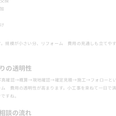
交換
加
け
す。規模が小さい分、リフォーム 費用の見通しも立てや
積りの透明性
写真確認→概算→現地確認→確定見積→施工→フォローと
ーム 費用の透明性が高まります。小工事を束ねて一日で
クですね。
ご相談の流れ