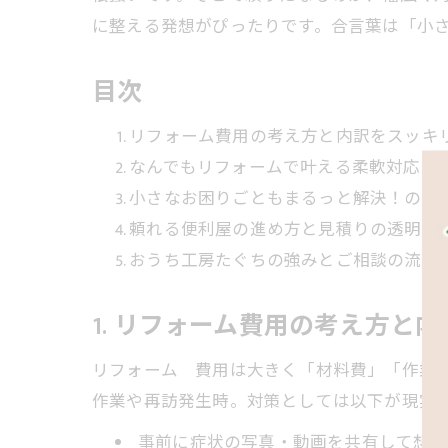
に整える発想がぴったりです。合言葉は「小
目次
リフォーム費用の考え方と内訳をスッキ
なんでもリフォームで叶える柔軟対応と
小さなお困りごともまるっと解決！の具
頼れる便利屋の進め方と見積りの透明性
おうち工房たぐちの強みとご相談の流れ
1. リフォーム費用の考え方と
リフォーム 費用は大きく「材料費」「作業
作業や再訪発生時。対策としては以下が現実
事前に症状の写真・動画を共有して想定