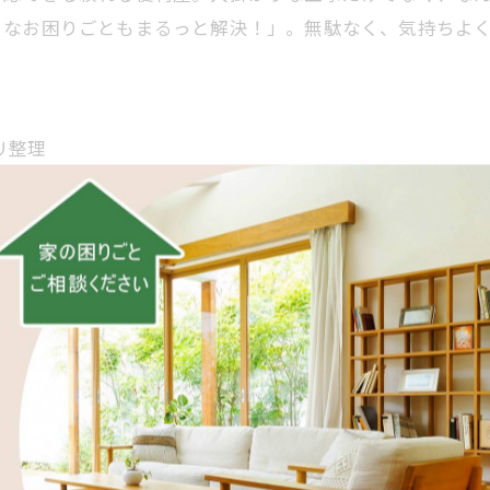
さなお困りごともまるっと解決！」。無駄なく、気持ちよ
リ整理
範囲
体例
内訳をスッキリ整理
費（人件費）」「諸経費（養生・運搬・処分・出張）」で
的です。
作業をそろえる