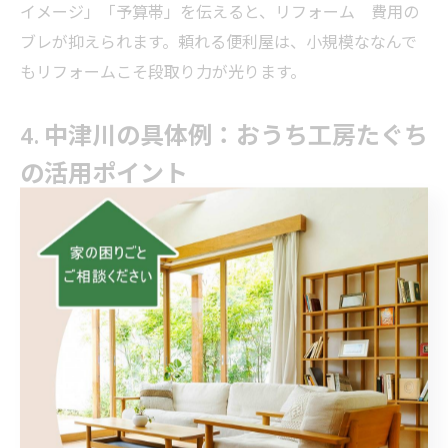
イメージ」「予算帯」を伝えると、リフォーム 費用の
ブレが抑えられます。頼れる便利屋は、小規模ななんで
もリフォームこそ段取り力が光ります。
4. 中津川の具体例：おうち工房たぐち
の活用ポイント
中津川・南信エリアなら、地域密着の「おうち工房たぐ
ち」が参考になります。小さな修繕から増改築まで“なん
でもリフォーム”に対応し、電話一本で自宅訪問が可能。
出張費は基本1,000円で、サイト経由なら
出張費が500円
になる特典があり、初回の相談ハードルを下げやすいで
すね。所在地は岐阜県中津川市苗木1204、営業時間は
9:00〜17:00、日曜定休。現地調査から見積もり、施工ま
で一貫対応で、親しみやすく誠実な案内が特徴です。小