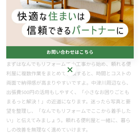
工事の積み上げで「小さなお困りごともまるっと解
決！」しやすい体制は、費用対効果の判断材料になりま
す。
まとめ
お問い合わせはこちら
リフォーム 費用は内訳の理解と現地確認が肝心です。
まずはなんでもリフォームで小工事から始め、頼れる便
お問い合わせはこちら
利屋に複数作業をまとめて相談すると、時間とコストの
両面で納得感が高まりやすいですよ。中津川周辺なら、
出張費500円の活用もしやすく、「小さなお困りごとも
まるっと解決！」の近道になります。迷ったら写真と要
望を整理し、「なんでもリフォームでここから着手した
い」と伝えてみましょう。頼れる便利屋と一緒に、暮ら
しの改善を無理なく進めていけます。