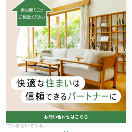
ージは、地域の人々にとって魅力的です。
5. 未来への展望
渡邊渚さんの活動は、今後も地域への影響を広げていく
ことでしょう。彼自身が成長し続けるとともに、地域と
の絆を深め、さらに多くの人々に喜びをもたらすことが
期待されます。「おうち工房たぐち」とのコラボレーシ
ョンもこれからの可能性を秘めており、地域密着型のサ
ービスが広がることが予想されます。
渡邊渚さんの魅力とその貢献によって、地域社会はます
ます活気づいていくことでしょう。このような人物が地
域にいることは、私たちにとっても大きな財産です。彼
の活動を応援しつつ、自身も地域に何ができるのか考え
お問い合わせはこちら
ていきたいですね。
お問い合わせはこちら