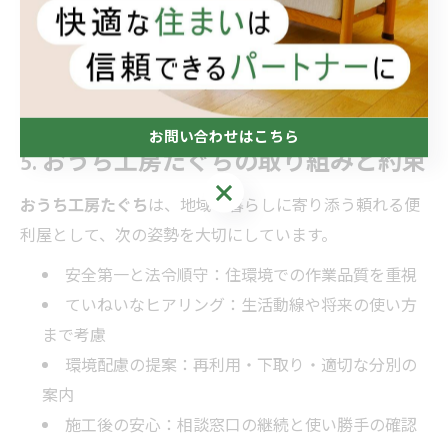
なんでもリフォームの枠組みを活用すれば、複数の要件
を一度に調整でき、トータルのリフォーム 費用を抑え
やすくなります。
お問い合わせはこちら
5. おうち工房たぐちの取り組みと約束
お問い合わせはこちら
おうち工房たぐち
は、地域の暮らしに寄り添う頼れる便
利屋として、次の姿勢を大切にしています。
安全第一と法令順守：住環境での作業品質を重視
ていねいなヒアリング：生活動線や将来の使い方
まで考慮
環境配慮の提案：再利用・下取り・適切な分別の
案内
施工後の安心：相談窓口の継続と使い勝手の確認