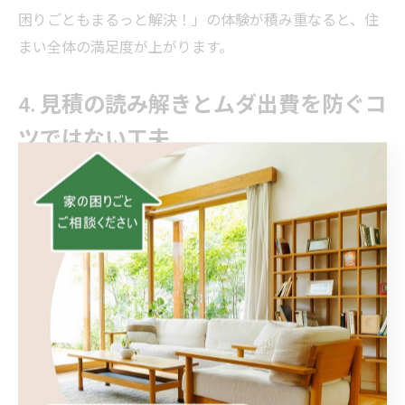
困りごともまるっと解決！」の体験が積み重なると、住
まい全体の満足度が上がります。
4. 見積の読み解きとムダ出費を防ぐコ
ツではない工夫
見積は「材料」「施工」「処分」「搬入出」などの内訳
が明確かを確認しましょう。リフォーム 費用の透明性
が高いほど、納得感があります。
追加が生じやすい箇所（下地・配管・電源）を事
前に説明できているか
代替案（部材グレードや工法違い）を並べて検討
できるか
小工事の同時実施で移動・手配の重複を避けられ
るか