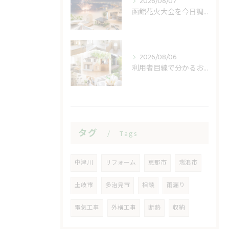
2026/08/07
函館花火大会を今日調べる前に見る開催日と順延
2026/08/06
利用者目線で分かるおうち工房たぐちの安心感
タグ
Tags
中津川
リフォーム
恵那市
瑞浪市
土岐市
多治見市
相談
雨漏り
電気工事
外構工事
断熱
収納