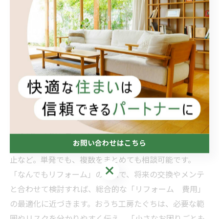
先度（費用・納期・デザイン）の整理をお手伝いしま
す。最初に想定外の補修が必要かをチェックしておく
と、追加の「リフォーム 費用」を抑えやすくなりま
す。
5. 小さなお困りごともまるっと解決！
の具体像
「小さなお困りごともまるっと解決！」の対象は、たと
えば網戸の張り替え、戸のきしみ、巾木や壁紙のちょっ
お問い合わせはこちら
とした補修、コーキングの打ち直し、家具固定や転倒防
止など。単発でも、複数をまとめても相談可能です。
お問い合わせはこちら
「なんでもリフォーム」の観点で、将来の交換やメンテ
と合わせて検討すれば、総合的な「リフォーム 費用」
の最適化に近づきます。おうち工房たぐちは、必要な範