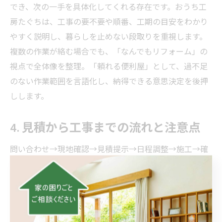
でき、次の一手を具体化してくれる存在です。おうち工
房たぐちは、工事の要不要や順番、工期の目安をわかり
やすく説明し、暮らしを止めない段取りを重視します。
複数の作業が絡む場合でも、「なんでもリフォーム」の
視点で全体像を整理。「頼れる便利屋」として、過不足
のない作業範囲を言語化し、納得できる意思決定を後押
しします。
4. 見積から工事までの流れと注意点
問い合わせ→現地確認→見積提示→日程調整→施工→確
認、の順で進みます。見積時には、代替案や仕様違いの
比較案があると「リフォーム 費用」のバランス検討が
しやすいですね。工期や在庫状況で選べる製品が変わる
場合もあるため、「頼れる便利屋」としての視点で、優