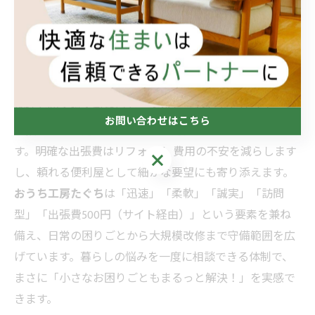
岐阜県中津川市苗木1204
と明快で、連絡のタイミングが
取りやすいですね。
まとめ
地域を知る職人が窓口を一本化し、なんでもリフォーム
お問い合わせはこちら
で段取りを最適化できる――それが選ばれる最大の理由で
す。明確な出張費はリフォーム 費用の不安を減らします
お問い合わせはこちら
し、頼れる便利屋として細かな要望にも寄り添えます。
おうち工房たぐち
は「迅速」「柔軟」「誠実」「訪問
型」「出張費500円（サイト経由）」という要素を兼ね
備え、日常の困りごとから大規模改修まで守備範囲を広
げています。暮らしの悩みを一度に相談できる体制で、
まさに「小さなお困りごともまるっと解決！」を実感で
きます。