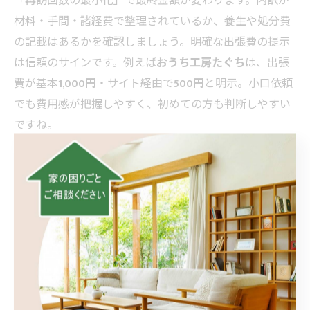
「再訪回数の最小化」で最終金額が変わります。内訳が
材料・手間・諸経費で整理されているか、養生や処分費
の記載はあるかを確認しましょう。明確な出張費の提示
は信頼のサインです。例えば
おうち工房たぐち
は、出張
費が基本
1,000円
・サイト経由で
500円
と明示。小口依頼
でも費用感が把握しやすく、初めての方も判断しやすい
ですね。
4. 相談の流れ・対応エリア・基本情報
まずは電話やフォームで症状を共有→現地調査→見積→
施工という流れが一般的。「小さなお困りごともまるっ
と解決！」を掲げる事業者なら、同時に複数箇所のチェ
ックも頼みやすいです。
おうち工房たぐち
は中津川拠点
で南信エリアまで出張訪問に対応。公開情報では、営業
時間
9:00～17:00
、定休日
日曜日
、所在地は
〒508-0101