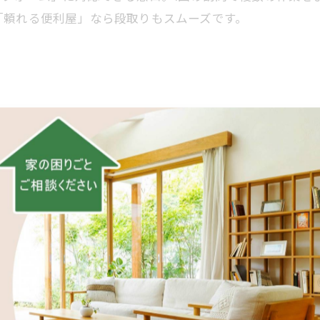
「頼れる便利屋」なら段取りもスムーズです。
工事
料金
と内訳整理
工費・養生や廃材処分・出張費に分かれます。事前に「ど
頼すると、訪問や段取りの重複が減りやすいですね。見積
。後から追加になりやすい作業（下地補修など）の可能性