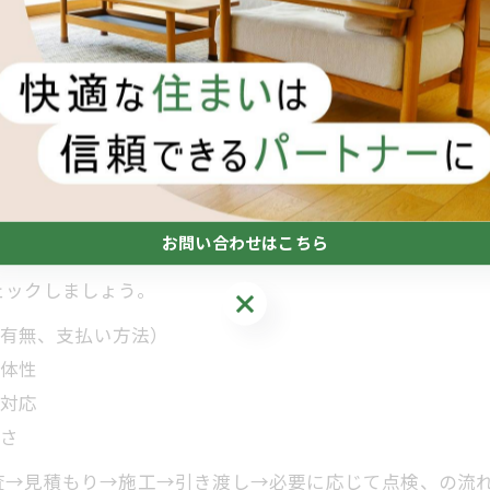
る小工事・大工事
動線の細かな不便を一気に直せること。例えば、建具の立
組み合わせれば、「小さなお困りごともまるっと解決！」
できると、段取りが一本化されて安心です。必要に応じて
ムーズになります。
頼フロー
お問い合わせはこちら
ェックしましょう。
お問い合わせはこちら
有無、支払い方法）
体性
対応
さ
査→見積もり→施工→引き渡し→必要に応じて点検、の流