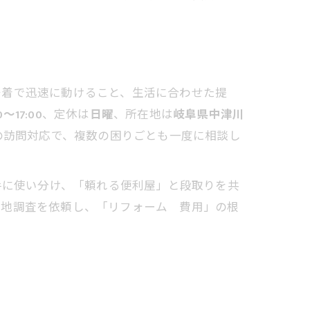
密着で迅速に動けること、生活に合わせた提
0～17:00
、定休は
日曜
、所在地は
岐阜県中津川
の訪問対応で、複数の困りごとも一度に相談し
手に使い分け、「頼れる便利屋」と段取りを共
現地調査を依頼し、「リフォーム 費用」の根