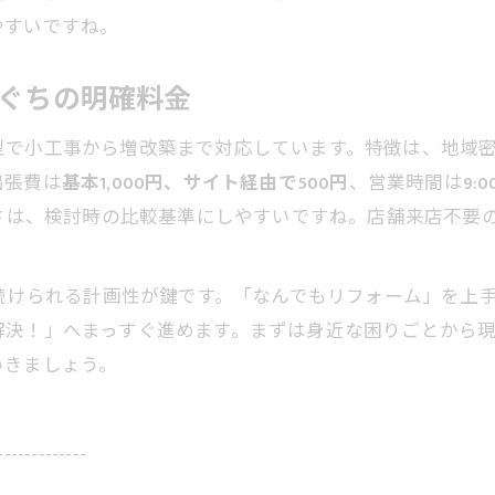
やすいですね。
たぐちの明確料金
型で小工事から増改築まで対応しています。特徴は、地域
出張費は
基本1,000円、サイト経由で500円
、営業時間は
9:0
さは、検討時の比較基準にしやすいですね。店舗来店不要
く続けられる計画性が鍵です。「なんでもリフォーム」を上
解決！」へまっすぐ進めます。まずは身近な困りごとから
いきましょう。
-------------