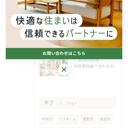
なんでもリフォームで小修繕の費用不安を軽く
2026/08/07
函館花火大会を今日調べる前に見る開催日と順延
お問い合わせはこちら
2026/08/06
利用者目線で分かるおうち工房たぐちの安心感
お問い合わせはこちら
タグ
Tags
中津川
リフォーム
恵那市
瑞浪市